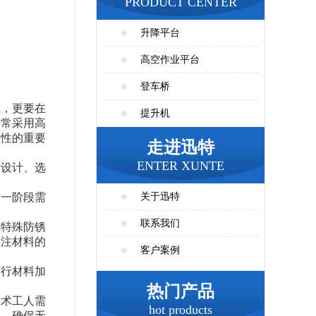
PRODUCT CENTER
升降平台
高空作业平台
登车桥
准，更要在
提升机
通常采用高
全性的重要
走进迅特
ENTER XUNTE
：设计、选
这一阶段需
关于迅特
联系我们
或特殊防锈
关注材料的
客户案例
进行材料加
热门产品
技术工人需
hot products
试，确保无