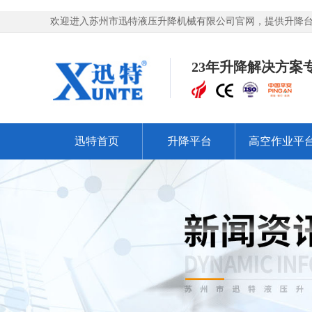
欢迎进入苏州市迅特液压升降机械有限公司官网，提供升降台,
23年升降解决方案
迅特首页
升降平台
高空作业平