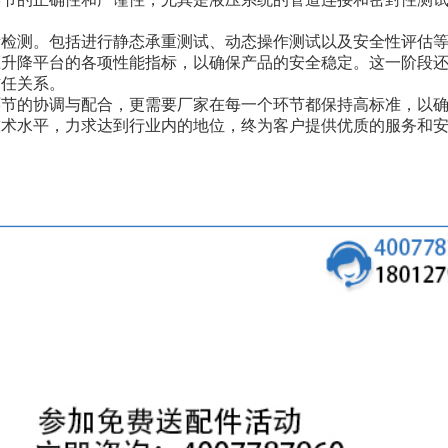
量检测。包括进行静态承重测试、动态操作测试以及安全性评估
压升降平台的各项性能指标，以确保产品的安全稳定。这一阶段
信任关系。
环节的协调与配合，更需要厂家在每一个环节都保持高标准，以
技术水平，力求达到行业内的地位，终为客户提供优质的服务和