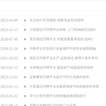
2025-04-09
长沙自行式升降机-包教包会苏州迅特
2023-12-13
小型固定式升降平台价格 上门培训操作[迅特]
2026-07-30
剪叉物流升降平台 外观质量要考虑好[迅特]
2020-12-24
升降平台车在医疗设备维护中的安全保障措施
2021-10-02
固定式升降平台生产-品质保证 耐用十多年苏州迅
2025-01-15
特
仓库电动升降平台 提效好产品就选苏州迅特
2023-12-01
定制重型升降平台提升汽车行业操作效率
2025-01-13
大型液压升降平台在模具制造中的高效协作优势
2023-01-22
学习小型升降平台的维修故障排除技巧
2021-08-14
升降台在物流行业中的广泛应用