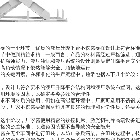
重要的一个环节。优质的液压升降平台不仅需要在设计上符合标
环节中做到精益求精。一般而言，产品的材料需经过严格筛选，
及抗腐蚀能力。液压油缸和液压系统的设计则是决定升降平台安
在高负载情况下依然能够安全、顺畅地运行。
量的关键因素。在标准化的生产流程中，通常包括以下几个阶段
准，设计出符合要求的液压升降平台结构图和液压系统布置图。
使用环境等因素，以确定各类参数的合理性。
要求不同材质的使用，例如在高湿度环境中，厂家可选用不锈钢
阶段，厂家不仅需要确保材料具有良好的物理和化学性质，还要
在这个阶段，厂家需使用精密的数控机床、激光切割等高端设备
严格的公差标准，以避免因装配不当导致的安全隐患。
，需在无尘车间中进行组装，以防止杂质污染。在组装过程中，
环节的正确性和严谨性，尤其是液压系统的管道连接和密封性测