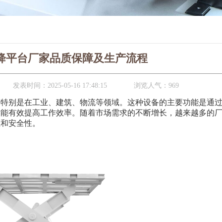
降平台厂家品质保障及生产流程
发表时间：
2025-05-16 17:48:15
浏览人气：
969
，特别是在工业、建筑、物流等领域。这种设备的主要功能是通
时能有效提高工作效率。随着市场需求的不断增长，越来越多的
性和安全性。