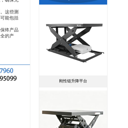
等。这些测
还可能包括
确保终产品
安全的产
刚性链升降平台