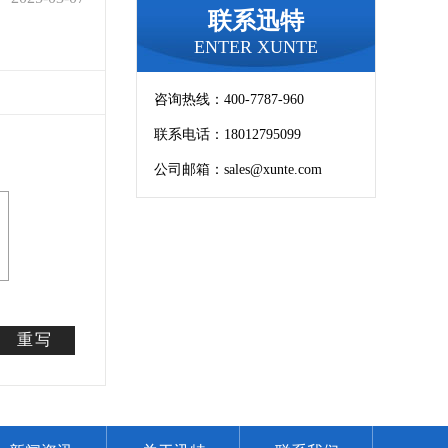
联系迅特
ENTER XUNTE
咨询热线：400-7787-960
联系电话：18012795099
公司邮箱：sales@xunte.com
重写