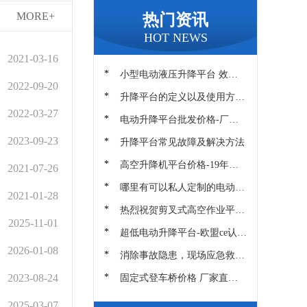
MORE+
热门资讯
HOT NEWS
2021-03-16
*
小型电动液压升降平台 效率
2022-09-20
提升送货上门 迅特厂家
*
升降平台的定义以及使用方法
和注意事项
2022-03-27
*
电动升降平台批发价格-厂家
直销节省30%差钱就在苏州迅
2023-09-23
*
升降平台常见故障及解决方法
特
*
高空升降机平台价格-19年品
2021-07-26
牌厂家直销尽在苏州迅特
*
哪里有可以私人定制的电动液
2021-01-28
压升降平台厂家？-苏州迅特
*
热烈祝贺剪叉式高空作业平台
品牌厂家[迅特]荣获高新技术
2025-11-01
*
超低电动升降平台-欧盟ce认证
企业
安心200%只在苏州迅特
2026-01-08
*
消除事故隐患，现场应急救
援-苏州迅特
*
2023-08-24
固定式登车桥价格 厂家直销
价格优惠 苏州迅特
2025-03-07