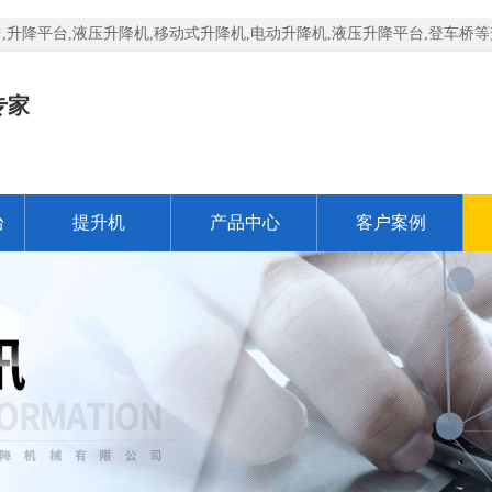
升降平台,液压升降机,移动式升降机,电动升降机,液压升降平台,登车桥
专家
台
提升机
产品中心
客户案例