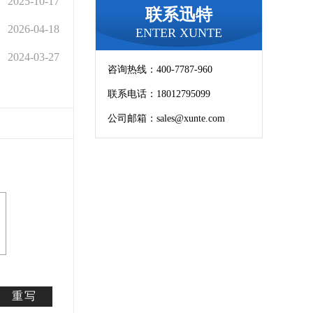
2025-10-17
联系迅特
2026-04-18
ENTER XUNTE
2024-03-27
咨询热线：400-7787-960
联系电话：18012795099
公司邮箱：sales@xunte.com
重写