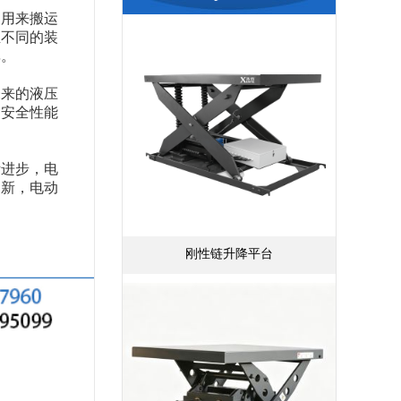
被用来搬运
至不同的装
率。
未来的液压
的安全性能
断进步，电
创新，电动
刚性链升降平台