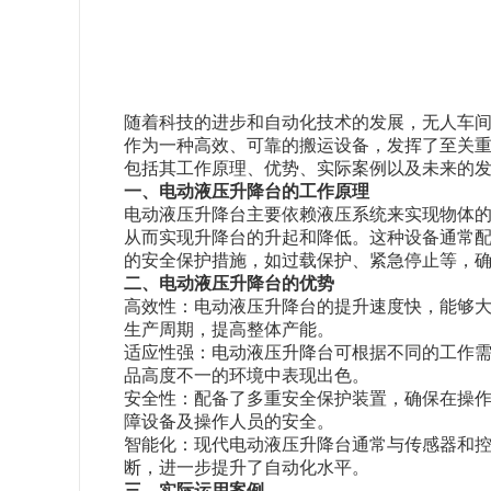
随着科技的进步和自动化技术的发展，无人车
作为一种高效、可靠的搬运设备，发挥了至关
包括其工作原理、优势、实际案例以及未来的
一、电动液压升降台的工作原理
电动液压升降台主要依赖液压系统来实现物体
从而实现升降台的升起和降低。这种设备通常
的安全保护措施，如过载保护、紧急停止等，
二、电动液压升降台的优势
高效性：电动液压升降台的提升速度快，能够
生产周期，提高整体产能。
适应性强：电动液压升降台可根据不同的工作
品高度不一的环境中表现出色。
安全性：配备了多重安全保护装置，确保在操
障设备及操作人员的安全。
智能化：现代电动液压升降台通常与传感器和
断，进一步提升了自动化水平。
三、实际运用案例