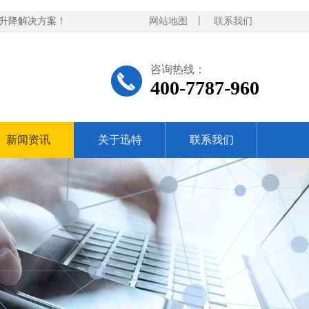
等升降解决方案！
网站地图
丨
联系我们
咨询热线：
400-7787-960
新闻资讯
关于迅特
联系我们