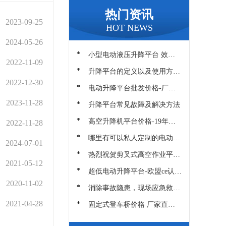
热门资讯
2023-09-25
HOT NEWS
2024-05-26
*
小型电动液压升降平台 效率
2022-11-09
提升送货上门 迅特厂家
*
升降平台的定义以及使用方法
和注意事项
2022-12-30
*
电动升降平台批发价格-厂家
直销节省30%差钱就在苏州迅
2023-11-28
*
升降平台常见故障及解决方法
特
*
高空升降机平台价格-19年品
2022-11-28
牌厂家直销尽在苏州迅特
*
哪里有可以私人定制的电动液
2024-07-01
压升降平台厂家？-苏州迅特
*
热烈祝贺剪叉式高空作业平台
2021-05-12
品牌厂家[迅特]荣获高新技术
*
超低电动升降平台-欧盟ce认证
企业
安心200%只在苏州迅特
2020-11-02
*
消除事故隐患，现场应急救
援-苏州迅特
2021-04-28
*
固定式登车桥价格 厂家直销
价格优惠 苏州迅特