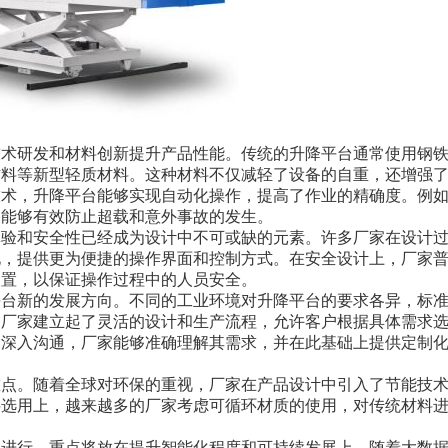
技术研发和材料创新提升产品性能。传统的升降平台通常使用钢
材料等新型轻质材料。这种材料不仅减轻了设备的自重，还增强
技术，升降平台能够实现自动化操作，提高了作业的精确度。例
，能够有效防止超载和意外事故的发生。
体验和安全性已经成为设计中不可或缺的元素。许多厂家在设计
化，提供更为便捷的操作界面和控制方式。在安全设计上，厂家
装置，以保证操作过程中的人员安全。
平台新的发展方向。不同的工业环境对升降平台的要求各异，标
台厂家建立起了灵活的设计和生产流程，允许客户根据具体需求
户深入沟通，厂家能够准确理解其需求，并在此基础上提供定制
重点。随着全球对环保的重视，厂家在产品设计中引入了节能技
料选用上，越来越多的厂家考虑可循环材质的使用，对传统材料
续进行，重点将放在提升智能化程度和可持续发展上。随着大数