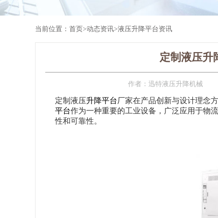
当前位置：
首页
>
动态资讯
>
液压升降平台资讯
定制液压升
作者：
迅特液压升降机械
定制液压
升降平台
厂家在产品创新与设计理念
平台
作为一种重要的工业设备，广泛应用于物
性和可靠性。