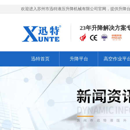
欢迎进入苏州市迅特液压升降机械有限公司官网，提供升降台,
23年升降解决方案
迅特首页
升降平台
高空作业平