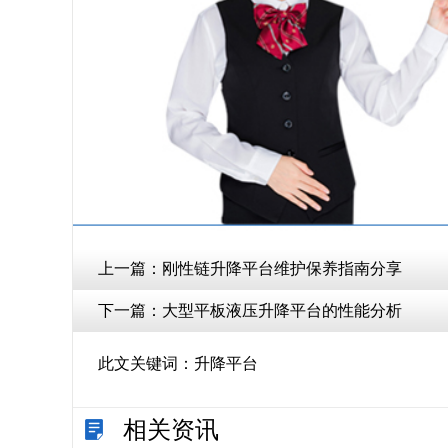
上一篇：
刚性链升降平台维护保养指南分享
下一篇：
大型平板液压升降平台的性能分析
此文关键词：
升降平台
相关资讯