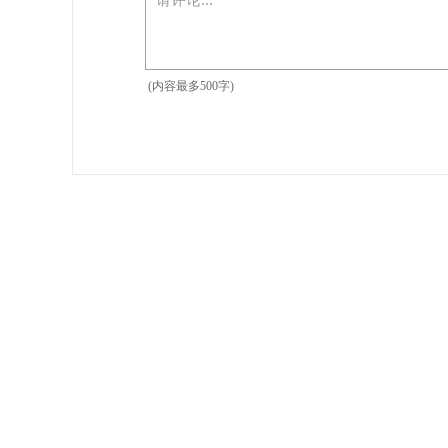
(内容最多500字)