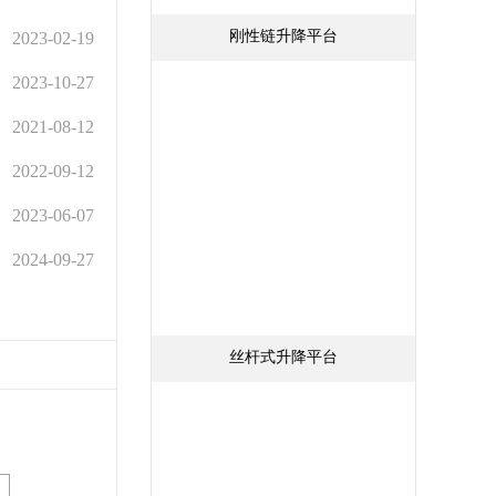
刚性链升降平台
2023-02-19
2023-10-27
2021-08-12
2022-09-12
2023-06-07
2024-09-27
丝杆式升降平台