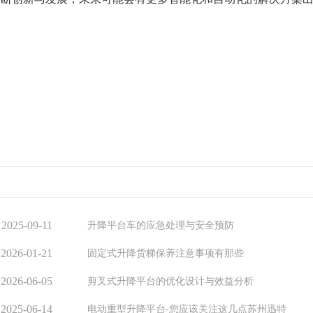
2025-09-11
升降平台车的应急处理与安全预防
2026-01-21
固定式升降货梯保养注意事项有那些
2026-06-05
剪叉式升降平台的优化设计与效益分析
2025-06-14
电动重型升降平台-您应该关注这几点苏州迅特