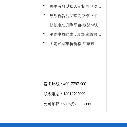
牌厂家直销尽在苏州迅特
*
哪里有可以私人定制的电动液
压升降平台厂家？-苏州迅特
*
热烈祝贺剪叉式高空作业平台
品牌厂家[迅特]荣获高新技术
*
超低电动升降平台-欧盟ce认证
企业
安心200%只在苏州迅特
*
消除事故隐患，现场应急救
援-苏州迅特
*
固定式登车桥价格 厂家直销
价格优惠 苏州迅特
联系迅特
ENTER XUNTE
咨询热线：400-7787-960
联系电话：18012795099
公司邮箱：sales@xunte.com