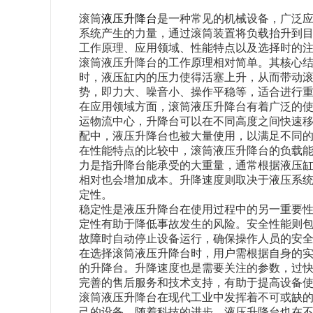
滚筒
液压升降台
是一种常见的机械设备，广泛
系统产生的力量，通过滚筒装置将负载抬升到
工作原理、应用领域、性能特点以及选择时的
滚筒液压升降台的工作原理相对简单。其核心
时，液压缸内的压力使得活塞上升，从而带动
势，即力大、噪音小、操作平稳等，适合进行
在应用领域方面，滚筒液压升降台有着广泛的
运物流中心，升降台可以在不同高度之间快速
配中，液压升降台也被大量使用，以满足不同
在性能特点的比较中，滚筒液压升降台的负载
力是指升降台能承受的大重量，通常根据液压
相对也会增加成本。升降速度则取决于液压系
定性。
稳定性是液压升降台在使用过程中的另一重要
定性有助于降低事故发生的风险。安全性能则
故障时自动停止设备运行，确保操作人员的安
在选择滚筒液压升降台时，用户需根据自身的
的升降台。升降速度也是需要关注的参数，过
完善的售后服务和技术支持，有助于提高设备
滚筒液压升降台在现代工业中发挥着不可或缺
己的设备。随着科技的进步，液压升降台也在