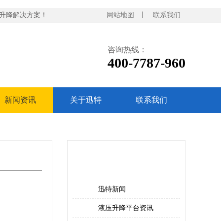
等升降解决方案！
网站地图
丨
联系我们
咨询热线：
400-7787-960
新闻资讯
关于迅特
联系我们
迅特资讯
XUNTE NEWS
迅特新闻
液压升降平台资讯