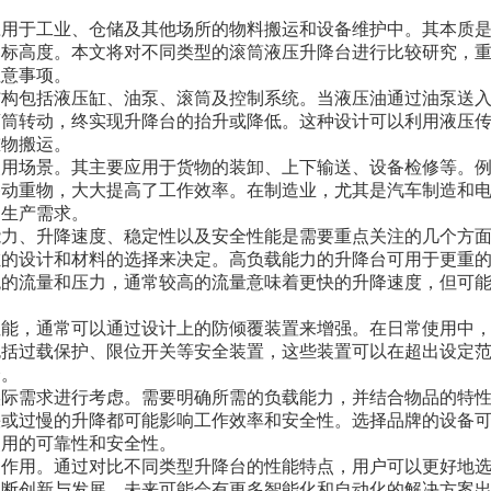
应用于工业、仓储及其他场所的物料搬运和设备维护中。其本质
目标高度。本文将对不同类型的滚筒液压升降台进行比较研究，
注意事项。
结构包括液压缸、油泵、滚筒及控制系统。当液压油通过油泵送
滚筒转动，终实现升降台的抬升或降低。这种设计可以利用液压
重物搬运。
使用场景。其主要应用于货物的装卸、上下输送、设备检修等。
移动重物，大大提高了工作效率。在制造业，尤其是汽车制造和
的生产需求。
能力、升降速度、稳定性以及安全性能是需要重点关注的几个方
缸的设计和材料的选择来决定。高负载能力的升降台可用于更重
统的流量和压力，通常较高的流量意味着更快的升降速度，但可
性能，通常可以通过设计上的防倾覆装置来增强。在日常使用中
包括过载保护、限位开关等安全装置，这些装置可以在超出设定
全。
实际需求进行考虑。需要明确所需的负载能力，并结合物品的特
快或过慢的升降都可能影响工作效率和安全性。选择品牌的设备
使用的可靠性和安全性。
的作用。通过对比不同类型升降台的性能特点，用户可以更好地
不断创新与发展，未来可能会有更多智能化和自动化的解决方案