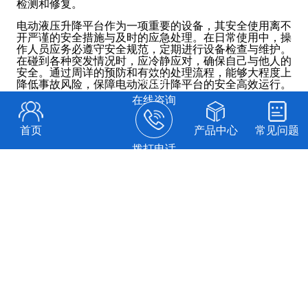
检测和修复。
电动液压升降平台作为一项重要的设备，其安全使用离不
开严谨的安全措施与及时的应急处理。在日常使用中，操
作人员应务必遵守安全规范，定期进行设备检查与维护。
在碰到各种突发情况时，应冷静应对，确保自己与他人的
安全。通过周详的预防和有效的处理流程，能够大程度上
降低事故风险，保障电动液压升降平台的安全高效运行。
在线咨询
首页
产品中心
常见问题
上一篇：
液压升降台对提高生产效率的作用
拨打电话
下一篇：
液压升降台在舞台搭建中的应用
联系迅特
CONTACT XUNTE
免费热线：
400-7787-960
备案号：
免费直线：
18012795099
公司邮箱：sales@xunte.com