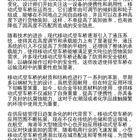
变化。设计师们开始关注这一设备的便携性和易用性，移
动式登车桥应运而生。它们通常由可调节的倾斜面和轮子
组成，能够在不同地点之间自由移动，并且可以在多种高
度下进行货物装卸。这样，不单提高了装卸效率，也有效
降低了因高度不匹配而造成的安全隐患。
随着技术的进步，现代移动式登车桥逐渐引入了液压系
统，使得其在高度调节和承载能力上有了显著提升。液压
系统的引入不仅提高了升降的平稳性，还增强了整体的承
载能力，使得移动式登车桥能够满足更大吨位的货物装卸
需求。许多现代移动式登车桥还配备了防滑和安全锁机
制，以确保操作过程中的安全性。这些改进使得登车桥在
运输流程中的重要性愈加显著。
移动式登车桥的材质和结构也进行了一系列的革新。早期
多以钢材为主的设计，虽然坚固耐用，但在特定应用环境
下却略显笨重。如今，铝合金等轻质材料的使用，使得移
动式登车桥不仅减轻了自身重量，提高了便携性，亦具备
了良好的抗腐蚀能力。这对于在潮湿或者化学品接触频繁
的环境中使用尤为重要。
在供应链管理日趋复杂化的时代背景下，移动式登车桥的
应用范围不断拓展。现在不仅在传统的仓储和货运领域，
在航空、海港等大型物流中心也开始应用移动式登车桥，
以应对快速装卸的需求。随着电商行业的飞速发展，小型
移动式登车桥也逐渐出现在城市配送和零售终端，为货物