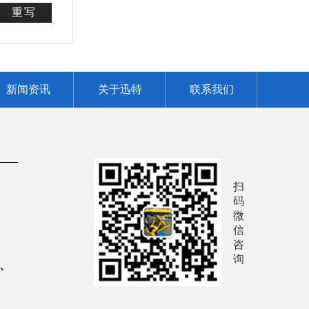
重写
新闻资讯
关于迅特
联系我们
扫
码
微
信
咨
询
、