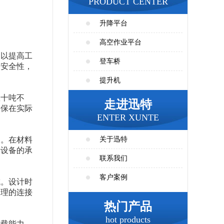
PRODUCT CENTER
升降平台
高空作业平台
，以提高工
登车桥
的安全性，
提升机
数十吨不
走进迅特
确保在实际
ENTER XUNTE
用。在材料
关于迅特
升设备的承
联系我们
客户案例
成。设计时
合理的连接
热门产品
hot products
承载能力。