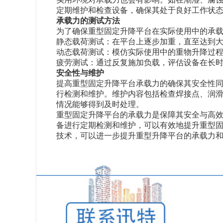
定期维护和检查设备，确保其处于良好工作状
承载力的测试方法
为了确保重型固定升降平台在实际使用中的承
静态载荷测试：在平台上逐步加重，直至达到
动态载荷测试：模仿实际使用中的重物升降过
疲劳测试：通过反复施加负载，评估设备在长
安全性与维护
提高重型固定升降平台承载力的确保其安全性
行检测和维护。维护内容包括检查焊接点、润
情况能够得到及时处理。
重型固定升降平台的承载力是保障其安全与高
备进行定期检测和维护，可以有效地提升重型
技术，可以进一步提升重型升降平台的承载力