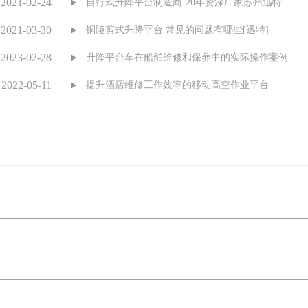
2021-02-24
州迅特
自行式升降平台制造商-20年资深厂家苏州迅特
2021-03-30
铜陵剪式升降平台 常见的问题有哪些[迅特]
2023-02-28
升降平台车在船舶维修和保养中的实际操作案例
2022-05-11
提升酒店维修工作效率的移动高空作业平台