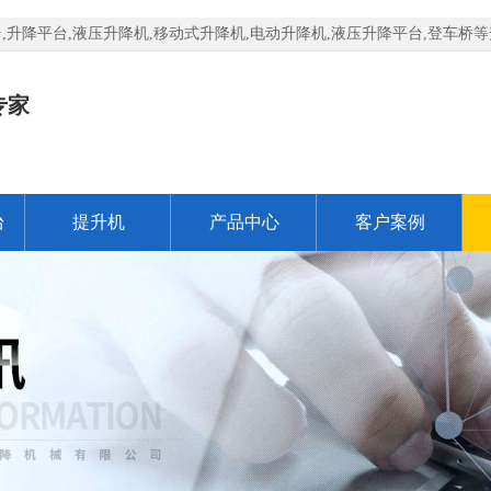
升降平台,液压升降机,移动式升降机,电动升降机,液压升降平台,登车桥
专家
台
提升机
产品中心
客户案例