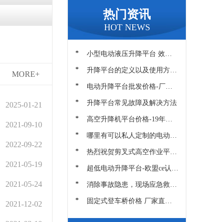
热门资讯
HOT NEWS
*
小型电动液压升降平台 效率
提升送货上门 迅特厂家
*
升降平台的定义以及使用方法
MORE+
和注意事项
*
电动升降平台批发价格-厂家
直销节省30%差钱就在苏州迅
*
升降平台常见故障及解决方法
特
2025-01-21
*
高空升降机平台价格-19年品
2021-09-10
牌厂家直销尽在苏州迅特
*
哪里有可以私人定制的电动液
2022-09-22
压升降平台厂家？-苏州迅特
*
热烈祝贺剪叉式高空作业平台
品牌厂家[迅特]荣获高新技术
2021-05-19
*
超低电动升降平台-欧盟ce认证
企业
安心200%只在苏州迅特
2021-05-24
*
消除事故隐患，现场应急救
援-苏州迅特
*
固定式登车桥价格 厂家直销
2021-12-02
价格优惠 苏州迅特