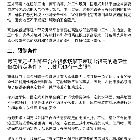
室外环境：在建筑工地、停车场等户外工作场所，固定式升降平台经常需要
面对较为恶劣的天气条件，如风、雨、雪等。这要求设备具备较强的防护等
级，确保在恶劣环境下仍能安全作业。室外操作还需考虑到基础设施的稳定
性，避免地基不平或泥泞导致的安全隐患。
高温或低温环境：部分升降平台需要在高温或低温环境中工作，如冶金、化
工行业。这些环境对设备的材料和润滑系统提出更高要求，设备需选用能够
承受极端气温的材料和特别设计的部件，以确保其正常运行。
二、限制条件
尽管固定式升降平台在很多场景下表现出很高的适应性，
但在特定条件下，其使用也有一些限制：
重载限制：每台升降平台都设计有大承载能力，超过这一负荷后，设备的安
全性和稳定性都会受到影响，可能导致严重的事故。因此，在使用前必须清
楚了解设备的额定载荷，并严格遵守相关规定。
倾斜度限制：固定式升降平台的工作环境需要保持一定的水平面。如果地面
不平或倾斜，可能导致操作不稳甚至倾覆。因此，应在安装前对场地进行评
估和改造，以保障操作的安全。
电源要求：固定式升降平台通常需要稳定的电源支持。不过，部分平台使用
液压系统或蓄电池驱动，可以在一定程度上减小对电源的依赖。使用时，需
确保电源的稳定性，以免造成设备突然停电，导致安全隐患。
温度和湿度：设备的工作温度范围和耐湿性是重要的考虑因素。极端的温度