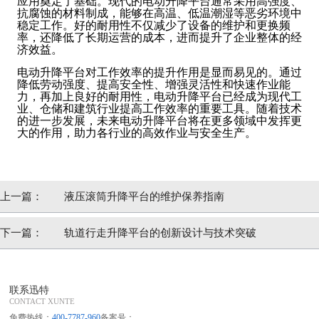
应用奠定了基础。现代的电动升降平台通常采用高强度、
抗腐蚀的材料制成，能够在高温、低温潮湿等恶劣环境中
稳定工作。好的耐用性不仅减少了设备的维护和更换频
率，还降低了长期运营的成本，进而提升了企业整体的经
济效益。
电动升降平台对工作效率的提升作用是显而易见的。通过
降低劳动强度、提高安全性、增强灵活性和快速作业能
力，再加上良好的耐用性，电动升降平台已经成为现代工
业、仓储和建筑行业提高工作效率的重要工具。随着技术
的进一步发展，未来电动升降平台将在更多领域中发挥更
大的作用，助力各行业的高效作业与安全生产。
上一篇：
液压滚筒升降平台的维护保养指南
下一篇：
轨道行走升降平台的创新设计与技术突破
联系迅特
CONTACT XUNTE
免费热线：
400-7787-960
备案号：