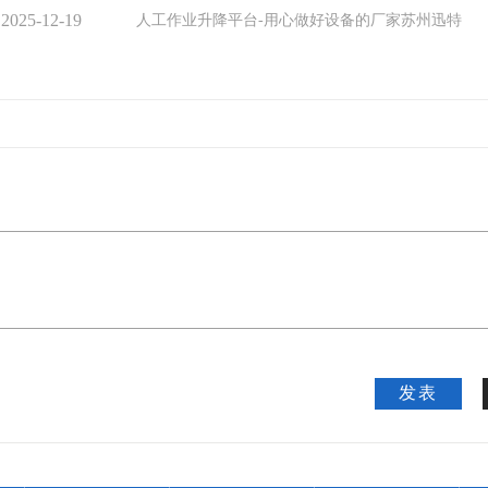
2025-12-19
人工作业升降平台-用心做好设备的厂家苏州迅特
发表