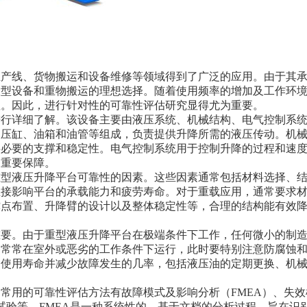
生产线、货物搬运和设备维修等领域得到了广泛的应用。由于其
大型设备和重物搬运的理想选择。随着使用频率的增加及工作环
显。因此，进行针对性的可靠性评估研究显得尤为重要。
进行详细了解。该设备主要由液压系统、机械结构、电气控制系
液压缸、油箱和油管等组成，负责提供升降所需的液压传动。机
供必要的支撑和稳定性。电气控制系统用于控制升降的过程和速
的重要保障。
重型液压升降平台可靠性的因素。这些因素通常包括材料选择、
直接影响平台的承载能力和疲劳寿命。对于重载应用，通常要求
撑点布置、升降臂的设计以及整体稳定性等，合理的结构能有效
重要。由于重型液压升降平台在极端条件下工作，任何微小的制
备常常在室外或恶劣的工作条件下运行，此时要特别注意防腐蚀
的使用寿命并减少故障发生的几率，包括液压油的定期更换、机
常用的可靠性评估方法有故障模式及影响分析（FMEA）、失效
试验等。FMEA是一种系统性的、基于文档的分析过程，旨在识