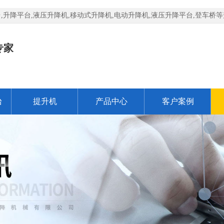
升降平台,液压升降机,移动式升降机,电动升降机,液压升降平台,登车桥
专家
台
提升机
产品中心
客户案例