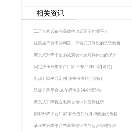
相关资讯
工厂车间必备的高效移动式高空作业平台
提高生产效率的利器：导轨式升降机的优势解析
剪叉式升降平台的减震设计及对操作员的保护
固定液压升降平台厂家 20年品牌厂家[迅特]
电动升降平台定制 免费保修1年[迅特]
防爆升降平台-20年经验定制苏州迅特
剪叉式升降机在电商仓储中的应用优势
邯郸升降平台厂家 有价值的服务和低廉的价格选
哪一个[迅特]
液压式升降平台在商业楼宇中的运营管理实践