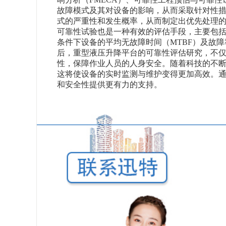
故障模式及其对设备的影响，从而采取针对性措施
式的严重性和发生概率，从而制定出优先处理
可靠性试验也是一种有效的评估手段，主要包
条件下设备的平均无故障时间（MTBF）及故
后，重型液压升降平台的可靠性评估研究，不
性，保障作业人员的人身安全。随着科技的不
这将使设备的实时监测与维护变得更加高效。
和安全性提供更有力的支持。