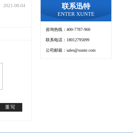
联系迅特
2021-08-04
ENTER XUNTE
咨询热线：400-7787-960
联系电话：18012795099
公司邮箱：sales@xunte.com
重写