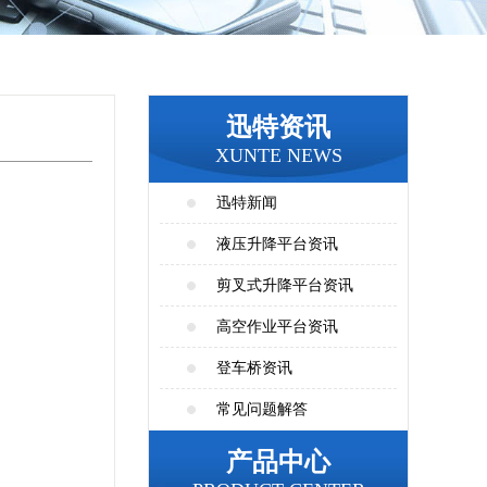
迅特资讯
XUNTE NEWS
迅特新闻
液压升降平台资讯
剪叉式升降平台资讯
高空作业平台资讯
登车桥资讯
常见问题解答
产品中心