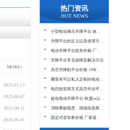
热门资讯
HOT NEWS
*
小型电动液压升降平台 效率
提升送货上门 迅特厂家
*
升降平台的定义以及使用方法
和注意事项
*
电动升降平台批发价格-厂家
直销节省30%差钱就在苏州迅
*
升降平台常见故障及解决方法
特
MORE+
*
高空升降机平台价格-19年品
牌厂家直销尽在苏州迅特
*
哪里有可以私人定制的电动液
压升降平台厂家？-苏州迅特
2025-05-13
*
热烈祝贺剪叉式高空作业平台
品牌厂家[迅特]荣获高新技术
2025-06-07
*
超低电动升降平台-欧盟ce认证
企业
安心200%只在苏州迅特
*
2021-06-11
消除事故隐患，现场应急救
援-苏州迅特
*
固定式登车桥价格 厂家直销
2026-06-01
价格优惠 苏州迅特