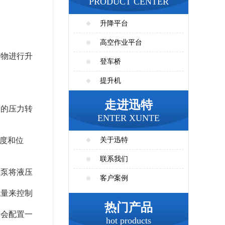
PRODUCT CENTER
升降平台
高空作业平台
重物进行升
登车桥
提升机
走进迅特
油的压力转
ENTER XUNTE
速度和位
关于迅特
联系我们
压泵将液压
客户案例
流量来控制
热门产品
常会配置一
hot products