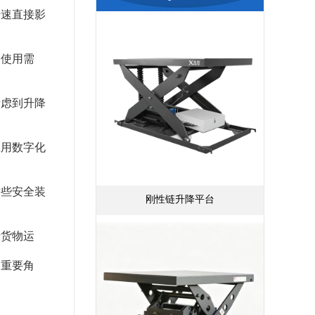
转速直接影
的使用需
考虑到升降
应用数字化
这些安全装
刚性链升降平台
于货物运
的重要角