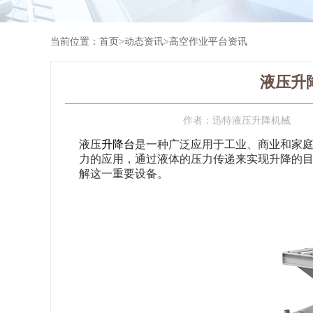
当前位置：
首页
>
动态资讯
>
高空作业平台资讯
液压升
作者：
迅特液压升降机械
液压
升降台
是一种广泛应用于工业、商业和家
力的应用，通过液体的压力传递来实现升降的
解这一重要设备。