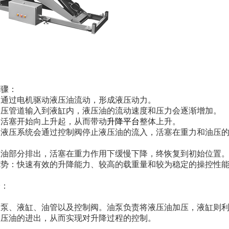
步骤：
，通过电机驱动液压油流动，形成液压动力。
高压管道输入到液缸内，液压油的流动速度和压力会逐渐增加。
，活塞开始向上升起，从而带动
升降平台
整体上升。
，液压系统会通过控制阀停止液压油的流入，活塞在重力和油压
压油部分排出，活塞在重力作用下缓慢下降，终恢复到初始位置
优势：快速有效的升降能力、较高的载重量和较为稳定的操控性
分：
油泵、液缸、油管以及控制阀。油泵负责将液压油加压，液缸则
液压油的进出，从而实现对升降过程的控制。