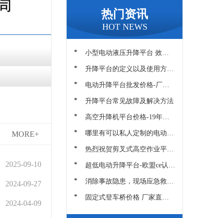
热门资讯
HOT NEWS
*
小型电动液压升降平台 效率
提升送货上门 迅特厂家
*
升降平台的定义以及使用方法
和注意事项
*
电动升降平台批发价格-厂家
直销节省30%差钱就在苏州迅
*
升降平台常见故障及解决方法
特
*
高空升降机平台价格-19年品
牌厂家直销尽在苏州迅特
*
哪里有可以私人定制的电动液
MORE+
压升降平台厂家？-苏州迅特
*
热烈祝贺剪叉式高空作业平台
品牌厂家[迅特]荣获高新技术
2025-09-10
*
超低电动升降平台-欧盟ce认证
企业
安心200%只在苏州迅特
*
消除事故隐患，现场应急救
2024-09-27
援-苏州迅特
*
固定式登车桥价格 厂家直销
2024-04-09
价格优惠 苏州迅特