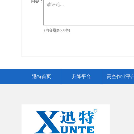
内容：
(内容最多500字)
迅特首页
升降平台
高空作业平