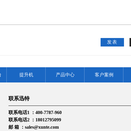
发表
台
提升机
产品中心
客户案例
联系迅特
联系电话1 ：400-7787-960
联系电话2 ：18012795099
邮 箱 ：sales@xunte.com