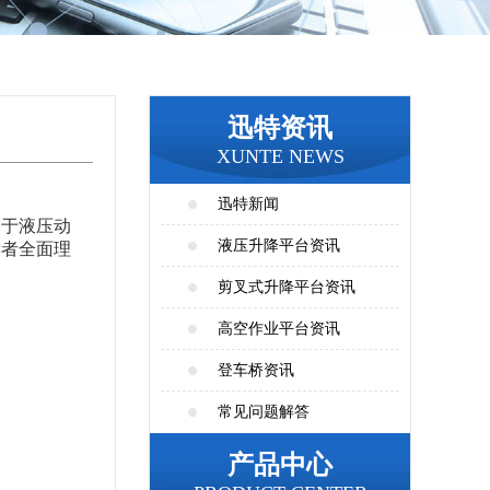
迅特资讯
XUNTE NEWS
迅特新闻
基于液压动
液压升降平台资讯
读者全面理
剪叉式升降平台资讯
高空作业平台资讯
登车桥资讯
常见问题解答
产品中心