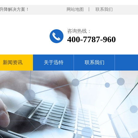
等升降解决方案！
网站地图
丨
联系我们
咨询热线：
400-7787-960
新闻资讯
关于迅特
联系我们