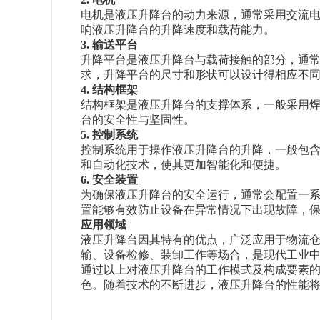
电机是液压升降台的动力来源，通常采用交流
响液压升降台的升降速度和载荷能力。
3. 输送平台
升降平台是液压升降台与载荷接触的部分，通
求，升降平台的尺寸和形状可以设计得相应不
4. 结构框架
结构框架是液压升降台的支撑体系，一般采用
台的安全性与坚固性。
5. 控制系统
控制系统用于操作液压升降台的升降，一般包
和自动化技术，使其更加智能化和便捷。
6. 安全装置
为确保液压升降台的安全运行，通常会配置一
置能够有效防止设备在异常情况下出现故障，
应用领域
液压升降台因其特有的优点，广泛应用于物流
输、设备检修、装卸工作等场合，是现代工业
通过以上对液压升降台的工作模式及构成要素
色。随着技术的不断进步，液压升降台的性能