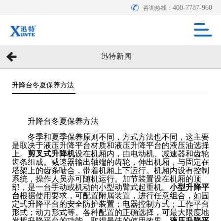
400-7787-960
咨询热线：
迅特新闻
升降台冬夏保养方法
升降台冬夏保养方法
冬季和夏季保养原则不同，方式方法也不同，这主要
是取决于液压升降平台材质和液压升降平台的液压油选择
上。
剪叉式升降机
设在机厢内，由电动机、减速器和齿轮
齿条组成。减速器输出轴端的齿轮，伸出机厢，与固定在
塔架上的齿条啮合，带着机厢上下运行。机厢内设有控制
系统，操作人员亦可随机运行。加节装置设在机厢的顶
部，是一台手动或机动的小型动臂式起重机。
小型升降平
台
根据使用要求，可配置附属装置，进行任意组合，如固
定式升降平台的安全防护装置；电器控制方式；工作平台
形式；动力形式等。各种配置的正确选择，可最大限度地
发挥升降平台的功能，取得最佳的使用效果。
液压升降平