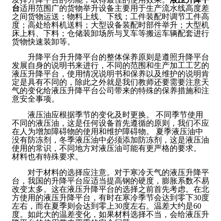
台
适用范围广的货物举升设备主要用于生产流水线高度差
之间货物运送；物料上线、下线；工件装配时调节工件高
度；高处给料机送料；大型设备装配时部件举升；大型机
床上料、下料；仓储装卸场所与叉车等搬运车辆配套进行
货物快速装卸等。
升降平台升升降平台的整体保养原则是遵照升降平台
发展自身的说明书来进行，不同的范围和生产加工工艺的
液压升降平台，使用情况说明书和保养以及维护的说明肯
定是具有不同的，除此之外就是我们教师还要需要注意天
气的变化给液压升降平台公司带来的特殊的保养措施和注
意安全事项。
液压油应根据季节的变化及时更换。 不同季节使用
不同的液压油，这是任何设备首先遵循的原则，我们不应
在人为增加障碍物的使用和维护障碍物。 夏季液压油中
没有防冻剂，冬季液压油中必须添加防冻剂，这是液压油
使用的常识，不同地方对液压油可能有更严格的要求。
材料也有特殊要求。
对于材料的选择应注意。对于寒冷天气的液压升降平
台，我国的升降平台应适当提高钢的硬度，膨胀系数不易
改变太多。这在液压升降平台的选择之前首先考虑。在北
方使用的液压升降平台，有时在寒冷季节会达到零下30度
左右，而在夏季则会达到零上30度左右。温差大约是60
度。如此大的温差变化，如果材料选择不当，会给液压升