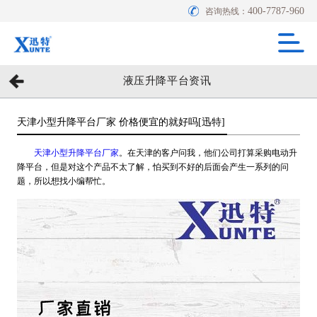
400-7787-960
咨询热线：
液压升降平台资讯
天津小型升降平台厂家 价格便宜的就好吗[迅特]
天津小型升降平台厂家
。在天津的客户问我，他们公司打算采购电动升
降平台，但是对这个产品不太了解，怕买到不好的后面会产生一系列的问
题，所以想找小编帮忙。