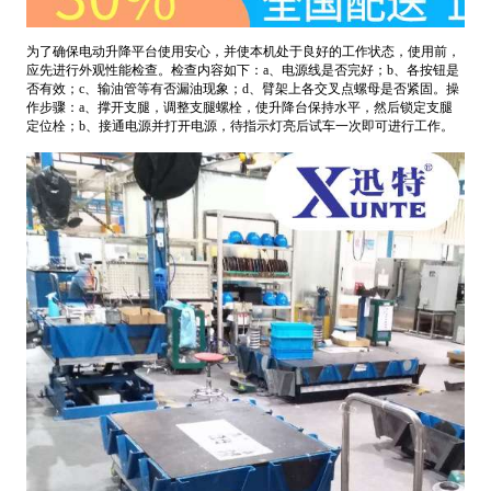
为了确保电动升降平台使用安心，并使本机处于良好的工作状态，使用前，
应先进行外观性能检查。检查内容如下：a、电源线是否完好；b、各按钮是
否有效；c、输油管等有否漏油现象；d、臂架上各交叉点螺母是否紧固。操
作步骤：a、撑开支腿，调整支腿螺栓，使升降台保持水平，然后锁定支腿
定位栓；b、接通电源并打开电源，待指示灯亮后试车一次即可进行工作。