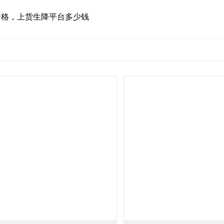
价格，上货生降平台多少钱