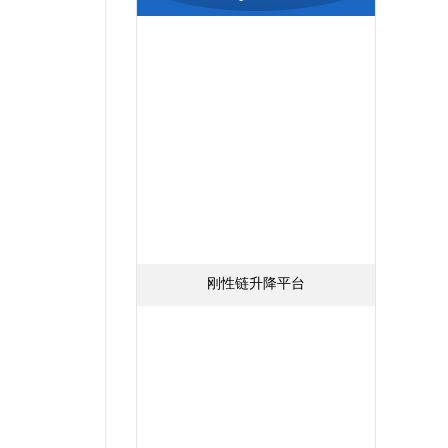
刚性链升降平台