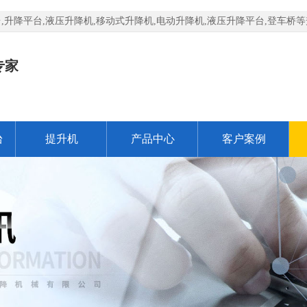
升降平台,液压升降机,移动式升降机,电动升降机,液压升降平台,登车桥
专家
台
提升机
产品中心
客户案例