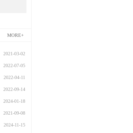
MORE+
2021-03-02
2022-07-05
2022-04-11
2022-09-14
2024-01-18
2021-09-08
2024-11-15