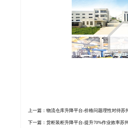
上一篇：
物流仓库升降平台-价格问题理性对待苏
下一篇：
货柜装柜升降平台-提升70%作业效率苏