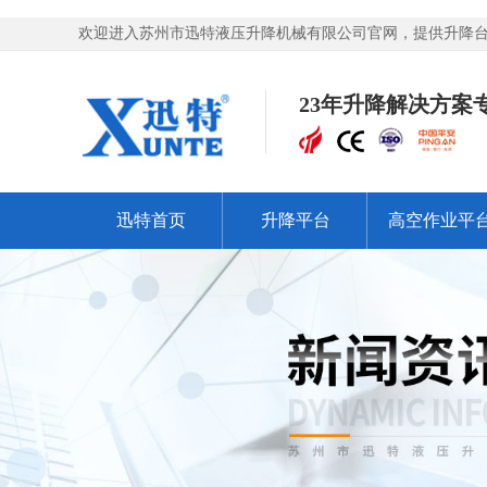
欢迎进入苏州市迅特液压升降机械有限公司官网，提供升降台,
23年升降解决方案
迅特首页
升降平台
高空作业平