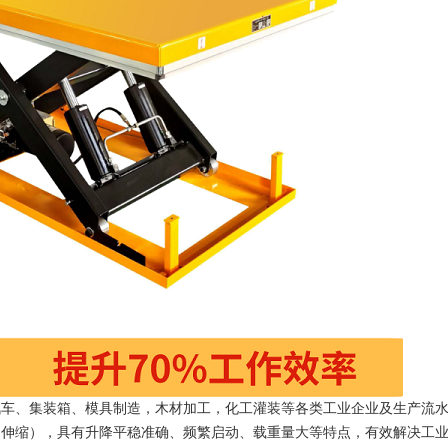
汽车、集装箱、模具制造，木材加工，化工灌装等各类工业企业及生产流
、伸缩），具有升降平稳准确、频繁启动、载重量大等特点，有效解决工