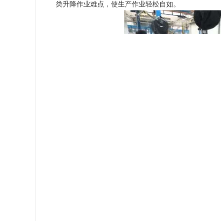
类升降作业难点，使生产作业轻松自如。