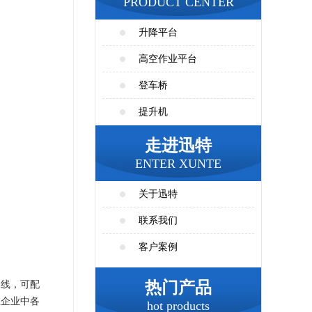
PRODUCT CENTER
升降平台
高空作业平台
登车桥
提升机
走进迅特
ENTER XUNTE
关于迅特
联系我们
客户案例
热门产品
水线，可配
业企业中各
hot products