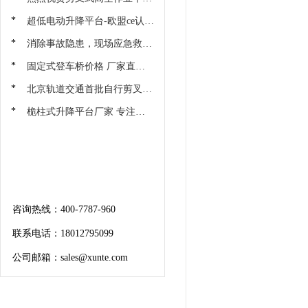
品牌厂家[迅特]荣获高新技术
*
超低电动升降平台-欧盟ce认证
企业
安心200%只在苏州迅特
*
消除事故隐患，现场应急救
援-苏州迅特
*
固定式登车桥价格 厂家直销
价格优惠 苏州迅特
*
北京轨道交通首批自行剪叉式
高空作业平台交付成功
*
桅柱式升降平台厂家 专注细
节品质精良迅特
联系迅特
ENTER XUNTE
咨询热线：400-7787-960
联系电话：18012795099
公司邮箱：sales@xunte.com