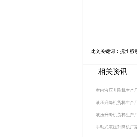
此文关键词：
抚州移
相关资讯
室内液压升降机生产厂
液压升降机货梯生产厂
液压升降机货梯生产厂
手动式液压升降机厂家