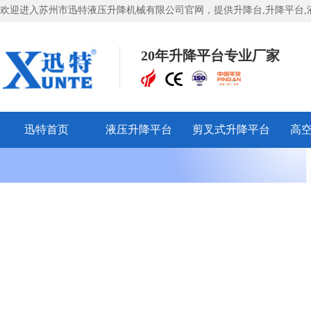
欢迎进入苏州市迅特液压升降机械有限公司官网，提供升降台,升降平台,液
20年升降平台专业厂家
迅特首页
液压升降平台
剪叉式升降平台
高