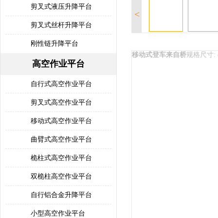
剪叉式液压升降平台
<
剪叉式丝杆升降平台
刚性链升降平台
移动式登车
来自
桥
规格尺寸: 
高空作业平台
自行式高空作业平台
剪叉式高空作业平台
移动式高空作业平台
曲臂式高空作业平台
桅柱式高空作业平台
双桅柱高空作业平台
自行铝合金升降平台
小型高空作业平台