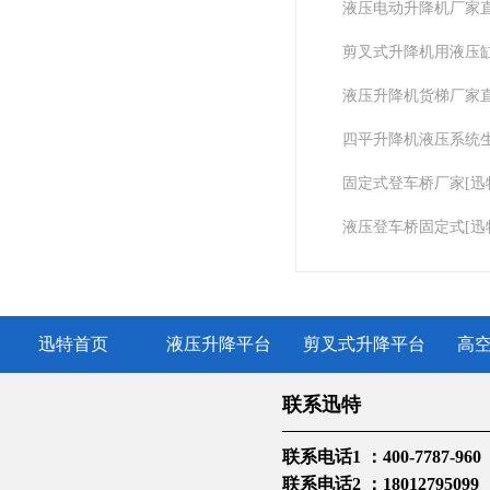
液压电动升降机厂家直
剪叉式升降机用液压缸
液压升降机货梯厂家直
四平升降机液压系统生
固定式登车桥厂家[迅
液压登车桥固定式[迅
迅特首页
液压升降平台
剪叉式升降平台
高
联系迅特
联系电话1 ：400-7787-960
联系电话2 ：18012795099