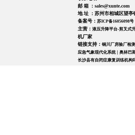
邮 箱 ：sales@xunte.com
地 址 ：苏州市相城区望亭
备案号：
苏ICP备16056098号
主营：
-
液压升降平台
剪叉式
机厂家
链接支持：
铜川厂房验厂检
|
应急气象现代化系统
奥林巴
长沙县有自闭症康复训练机构